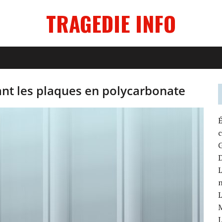
TRAGEDIE INFO
ant les plaques en polycarbonate
É
G
D
L
L
L