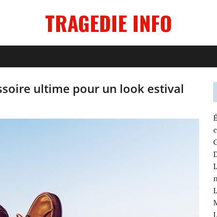
TRAGEDIE INFO
ssoire ultime pour un look estival
É
G
D
L
L
L